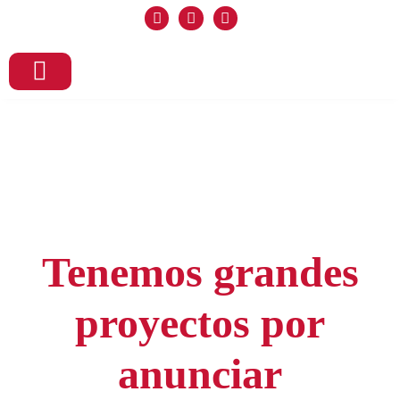
Inicio
Nosotros
Formacion
Matriculaciones
Preguntas
Contacto
Tenemos grandes
proyectos por
anunciar